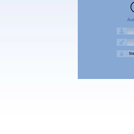
Au
St